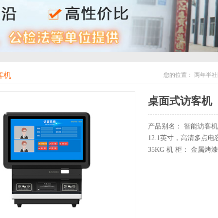
客机
您的位置：
两年半社
桌面式访客机
产品别名： 智能访客
12.1英寸，高清多点电容
35KG 机 柜： 金属烤漆