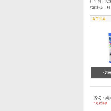
打 印 机：
高
功能特点：
纤
看了又看
便
咨询
* 为必填项