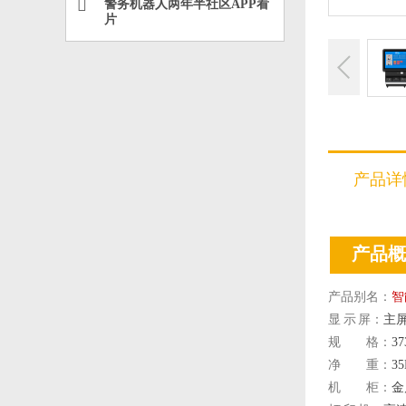
警务机器人两年半社区APP看
片
产品详
产品概
产品别名：
智
显 示 屏：
主屏
规 格：
37
净 重：
3
机 柜：
金