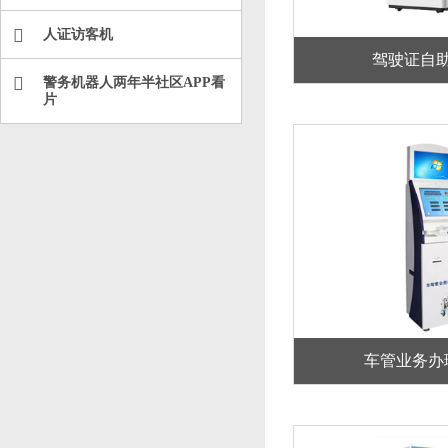
人证访客机
驾驶证自
警务机器人两年半社区APP看
片
车管业务办