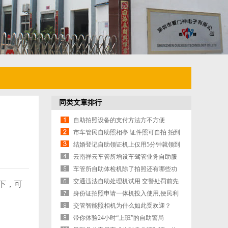
同类文章排行
自助拍照设备的支付方法方不方便
市车管民自助照相亭 证件照可自拍 拍到
满意为止
结婚登记自助领证机上仅用5分钟就领到
了结婚证
云南祥云车管所增设车驾管业务自助服
务终端机
车管所自助体检机除了拍照还有哪些功
能？
交通违法自助处理机试用 交警处罚前先
，可
贴提示单
身份证拍照申请一体机投入使用,便民利
民更高效
交管智能照相机为什么如此受欢迎？
带你体验24小时“上班”的自助警局