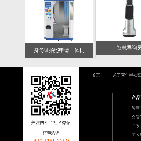
智慧导询
身份证拍照申请一体机
首页
关于两年半社
产品
智慧
交管
关注两年半社区微信
户政
咨询热线
出入
400-688-6169