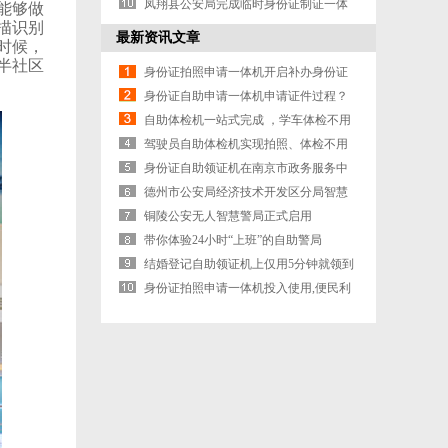
凤翔县公安局完成临时身份证制证一体
就能够做
扫描识别
机配备工
最新资讯文章
，
年半社区
身份证拍照申请一体机开启补办身份证
的科学方式
身份证自助申请一体机申请证件过程？
自助体检机一站式完成 ，学车体检不用
跑冤枉路
驾驶员自助体检机实现拍照、体检不用
再跑到照相馆
身份证自助领证机在南京市政务服务中
心运行
德州市公安局经济技术开发区分局智慧
警局
铜陵公安无人智慧警局正式启用
带你体验24小时“上班”的自助警局
结婚登记自助领证机上仅用5分钟就领到
了结婚证
身份证拍照申请一体机投入使用,便民利
民更高效